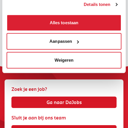
Wij zijn recent op de hoogte
Details tonen
gebracht van
pogingen tot
fraude via
phis
h
ing
die in
naam van ons b
edrijf
Alles toestaan
(DaJobs, of onze
voormalige
naam
Daoust)
Alle nieuwsberichten
worden uitgevoerd via
Aanpassen
verschillende kanalen: e-
mail, sms, sociale media en
WhatsApp.
Weigeren
Zoek je een job?
Ga naar DaJobs
Sluit je aan bij ons team