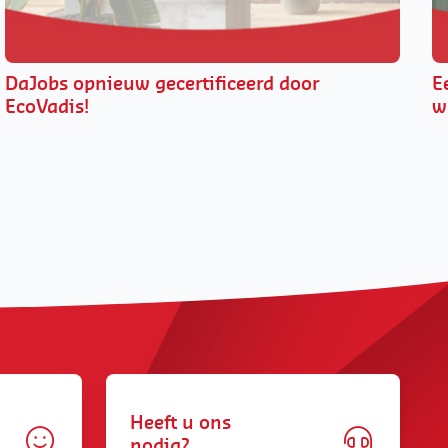
DaJobs opnieuw gecertificeerd door
E
EcoVadis!
w
Heeft u ons
nodig?