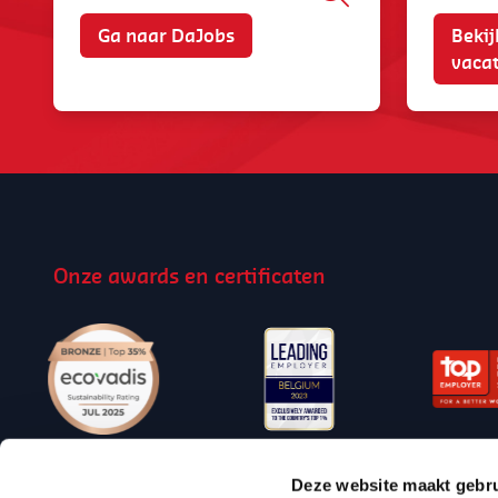
Bekij
Ga naar DaJobs
vaca
Onze awards en certificaten
Deze website maakt gebru