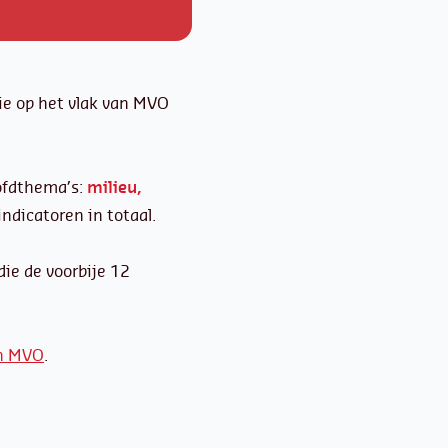
ie op het vlak van MVO
oofdthema’s:
milieu,
indicatoren in totaal.
die de voorbije 12
an MVO
.