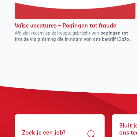
Valse vacatures – Pogingen tot fraude
Wij zijn recent op de hoogte gebracht van
pogingen tot
fraude via
phis
h
ing
die in naam van ons b
edrijf (DaJobs,
of onze voormalige
naam
Daoust)
worden uitgevoerd via
verschillende kanalen: e-mail, sms, sociale media en
WhatsApp.
Sluit j
ons t
Zoek je een job?