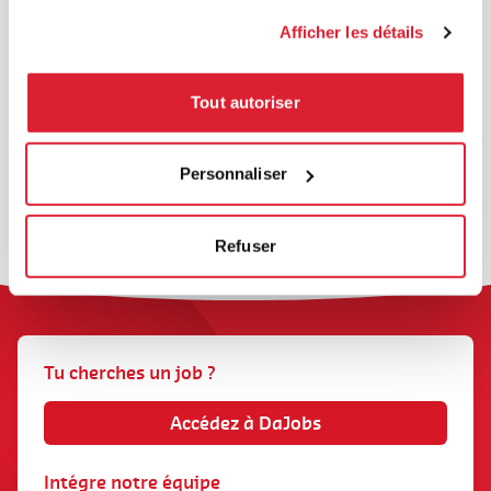
– Tentatives de fraude
Afficher les détails
Nous avons récemment été
informés de
tentatives de
phishing
Tout autoriser
menées frauduleusement au
nom de notre entreprise
(DaJobs, ou notre ancienne
Toutes les actualités
dénomination Daoust)
via
Personnaliser
différents canaux : e-mail,
SMS, réseaux sociaux ou
encore WhatsApp.
Refuser
Tu cherches un job ?
Accédez à DaJobs
Intégre notre équipe