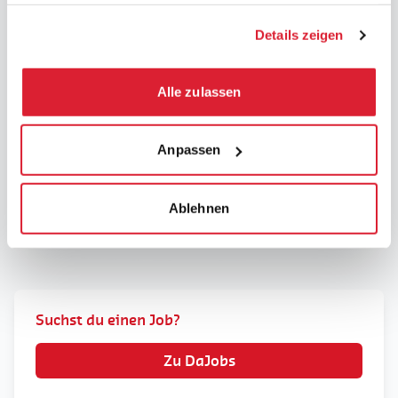
haben oder die sie im Rahmen Ihrer Nutzung der Dienste
Gefälschte
Stellenangebote –
gesammelt haben.
Details zeigen
Betrugsversuche
Wir wurden kürzlich über
Phishing-Versuche
Alle zulassen
informiert, die unter dem
Namen unseres
Unternehmens (DaJobs oder
unserem früheren Namen
Alle unsere Nachrichten
Anpassen
Daoust) über verschiedene
Kanäle durchgeführt wurden:
E-Mail, SMS, soziale
Ablehnen
Netzwerke oder WhatsApp.
Suchst du einen Job?
Zu DaJobs