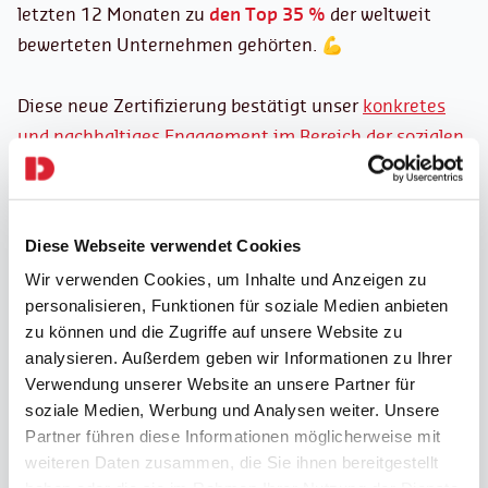
letzten 12 Monaten zu
den Top 35 %
der weltweit
bewerteten Unternehmen gehörten. 💪
Diese neue Zertifizierung bestätigt unser
konkretes
und nachhaltiges Engagement im Bereich der sozialen
Verantwortung der Unternehmen
.
Ein weiterer guter Grund, #ProudToBeDaJobs zu sein!
Diese Webseite verwendet Cookies
Wir verwenden Cookies, um Inhalte und Anzeigen zu
personalisieren, Funktionen für soziale Medien anbieten
zu können und die Zugriffe auf unsere Website zu
analysieren. Außerdem geben wir Informationen zu Ihrer
Verwendung unserer Website an unsere Partner für
Neueste Nachrichten
soziale Medien, Werbung und Analysen weiter. Unsere
Partner führen diese Informationen möglicherweise mit
weiteren Daten zusammen, die Sie ihnen bereitgestellt