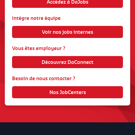
Accédez à DaJobs
Intégre notre équipe
Voir nos jobs internes
Vous êtes employeur ?
Découvrez DaConnect
Besoin de nous contacter ?
Nos JobCenters