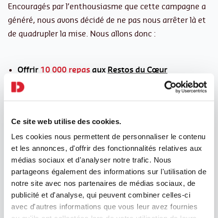
Encouragés par l’enthousiasme que cette campagne a
généré, nous avons décidé de ne pas nous arrêter là et
de quadrupler la mise. Nous allons donc :
Offrir
10 000 repas
aux
Restos du Cœur
Parce qu’
aider les autres est essentiel pour nous
, on
va offrir 10 000 repas à des personnes en difficulté à
travers la Belgique, grâce aux Restos du Cœur.
Planter
10 000 arbres
avec
Go Forest
Ce site web utilise des cookies.
On tient aussi à
protéger notre planète
. En
Les cookies nous permettent de personnaliser le contenu
collaboration avec Go Forest, on va planter 10 000
et les annonces, d'offrir des fonctionnalités relatives aux
arbres dans deux forêts : une en Flandre et une en
médias sociaux et d'analyser notre trafic. Nous
Wallonie.
partageons également des informations sur l'utilisation de
notre site avec nos partenaires de médias sociaux, de
publicité et d'analyse, qui peuvent combiner celles-ci
Notre engagement,
c’est vous !
avec d'autres informations que vous leur avez fournies