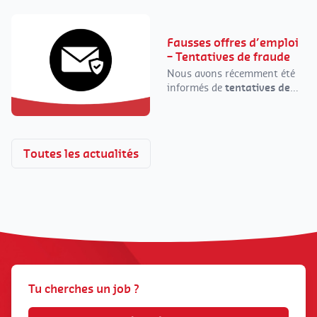
Fausses offres d’emploi
– Tentatives de fraude
Nous avons récemment été
informés de
tentatives de
phishing
menées frauduleusement au
nom de notre entreprise
(DaJobs, ou notre ancienne
Toutes les actualités
dénomination Daoust)
via
différents canaux : e-mail,
SMS, réseaux sociaux ou
encore WhatsApp.
Tu cherches un job ?