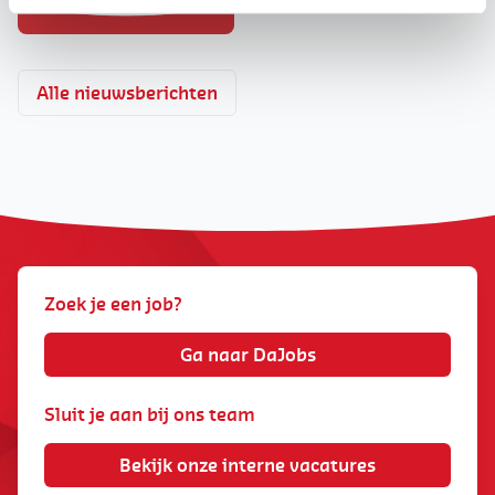
fraude via
phis
h
ing
die in
naam van ons b
edrijf
(DaJobs, of onze
voormalige
naam
Daoust)
Alle nieuwsberichten
worden uitgevoerd via
verschillende kanalen: e-
mail, sms, sociale media en
WhatsApp.
Zoek je een job?
Ga naar DaJobs
Sluit je aan bij ons team
Bekijk onze interne vacatures