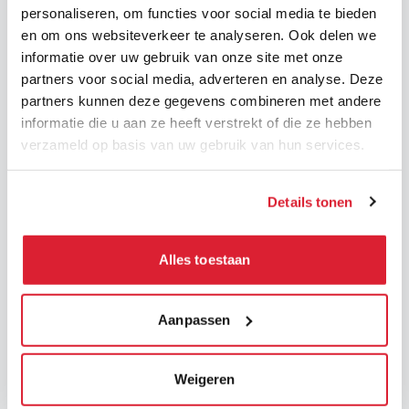
personaliseren, om functies voor social media te bieden
U ook?
Sluit aan bij de grote DaJobs-familie!
en om ons websiteverkeer te analyseren. Ook delen we
informatie over uw gebruik van onze site met onze
partners voor social media, adverteren en analyse. Deze
Welcome to the Family!
partners kunnen deze gegevens combineren met andere
informatie die u aan ze heeft verstrekt of die ze hebben
verzameld op basis van uw gebruik van hun services.
Details tonen
Onze laatste
nieuwsberichten
Alles toestaan
Aanpassen
Valse vacatures –
Pogingen tot fraude
Weigeren
Wij zijn recent op de hoogte
gebracht van
pogingen tot