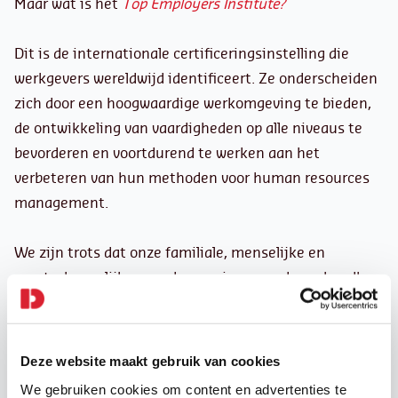
Maar wat is het
Top Employers Institute?
Dit is de internationale certificeringsinstelling die
werkgevers wereldwijd identificeert. Ze onderscheiden
zich door een hoogwaardige werkomgeving te bieden,
de ontwikkeling van vaardigheden op alle niveaus te
bevorderen en voortdurend te werken aan het
verbeteren van hun methoden voor human resources
management.
We zijn trots dat onze familiale, menselijke en
maatschappelijke waarden opnieuw worden erkend!
Dank aan de hele DaJobs-familie voor het mogelijk
maken van dit alles. Wat een fantastische kick-off van
Deze website maakt gebruik van cookies
het nieuwe jaar!
We gebruiken cookies om content en advertenties te