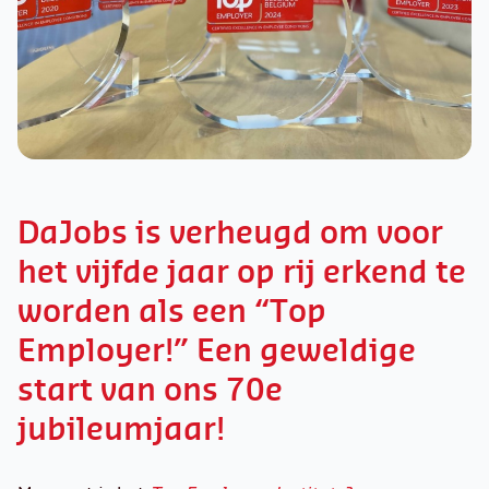
DaJobs is verheugd om voor
het vijfde jaar op rij erkend te
worden als een “Top
Employer!” Een geweldige
start van ons 70e
jubileumjaar!