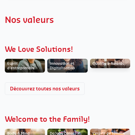
Nos valeurs
We Love Solutions!
Esprit
Innovation et
Quality & Awards
d’entreprendre
Digitalisation
Découvrez toutes nos valeurs
Welcome to the Family!
Body & Mind
DaJobs Cares
L’esprit de famille