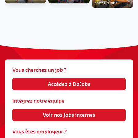
chez DaJobs
Vous cherchez un job ?
Accédez à DaJobs
Intégrez notre équipe
Voir nos jobs internes
Vous êtes employeur ?